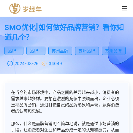
SMO优化|如何做好品牌营销？看你知
道几个？
首页
品牌
品牌
苏州品牌
苏州品牌
苏州品牌
营销产品
营销
推广
建设
推广
运营
2024-08-26
34049
解决方案
SEO优化
成功案例
SMO优化
在当今的市场环境中，产品之间的差异越来越小，消费者的
资讯
ASO优化
需求越来越多样。要想在激烈的竞争中脱颖而出，企业必须
重视品牌营销，通过打造自己的品牌形象和声誉，赢得消费
者的认可和忠诚。
关于我们
短视频营销
那么，什么是品牌营销呢？简单地说，就是通过市场营销的
联系我们
手段，让消费者对企业和产品形成一定的认知和感受，从而