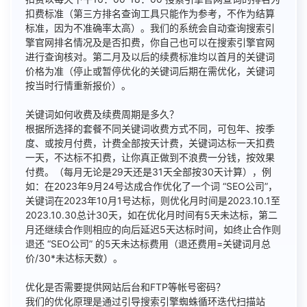
扣费标准（第三方排名查询工具只能作为参考，不作为结算
标准，因为不准确率太高）。我们的系统会自动查询搜索引
擎官网排名情况及是否扣费，你自己也可以在搜索引擎官网
进行查询核对。第二月及以后的续费标准均以首月的关键词
价格为准（停止或暂停优化的关键词后期在需优化，关键词
按当时行情重新报价）。
关键词如何收费及续费周期是多久？
根据所选择的套餐不同关键词收费方式不同，可包年、按季
度、或按月付费，计费全部按天计费，关键词达标一天扣费
一天，不达标不扣费，让你真正做到不浪费一分钱，按效果
付费。（每月无论是29天还是31天全部按30天计算），例
如：在2023年9月24号达成合作优化了一个词 “SEO公司”，
关键词在2023年10月1号达标，则优化月时间是2023.10.1至
2023.10.30总计30天，如在优化月时间有5天未达标，第二
月还继续合作则相应的向后延迟5天达标时间，如终止合作则
退还 “SEO公司” 的5天未达标费用（退还费用=关键词月总
价/30*未达标天数）。
优化是否需要提供网站后台和FTP等帐号密码？
我们的优化原理是通过引导搜索引擎蜘蛛循环迭代扫描站