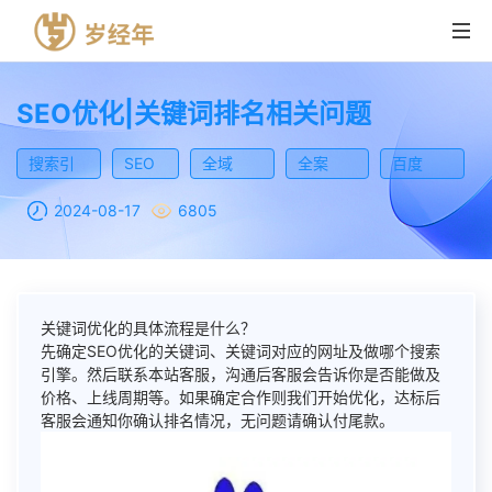
SEO优化|关键词排名相关问题
首页
搜索引
SEO
全域
全案
百度
擎营销
优化
SEO优
SEO优
SEO优
营销产品
2024-08-17
6805
化
化
化
解决方案
SEO优化
成功案例
SMO优化
关键词优化的具体流程是什么？
先确定SEO优化的关键词、关键词对应的网址及做哪个搜索
资讯
ASO优化
引擎。然后联系本站客服，沟通后客服会告诉你是否能做及
价格、上线周期等。如果确定合作则我们开始优化，达标后
关于我们
短视频营销
客服会通知你确认排名情况，无问题请确认付尾款。
联系我们